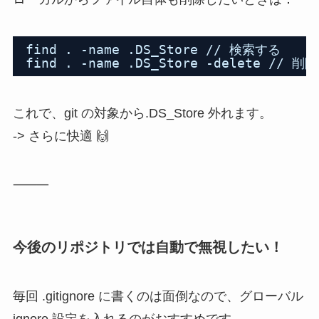
find . -name .DS_Store // 検索する
find . -name .DS_Store -delete // 削
これで、git の対象から.DS_Store 外れます。
-> さらに快適 🙌
⸻
今後のリポジトリでは自動で無視したい！
毎回 .gitignore に書くのは面倒なので、グローバル